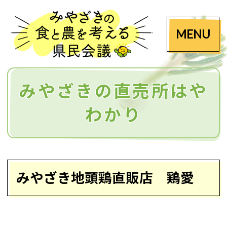
MENU
みやざきの直売所はや
わかり
みやざき地頭鶏直販店 鶏愛