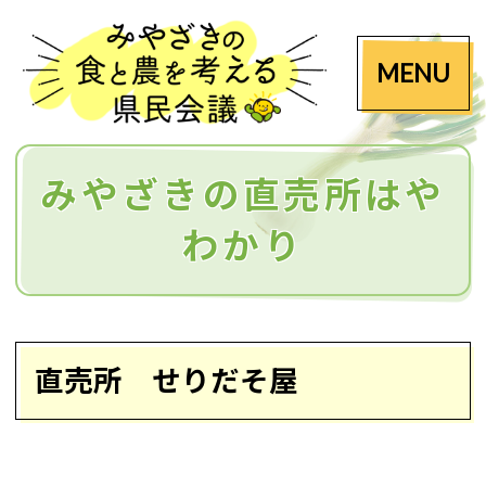
MENU
みやざきの直売所はや
わかり
直売所 せりだそ屋