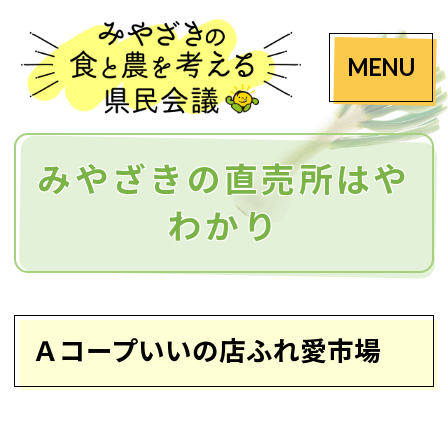
MENU
みやざきの直売所はや
わかり
Ａコープいいの店ふれ愛市場