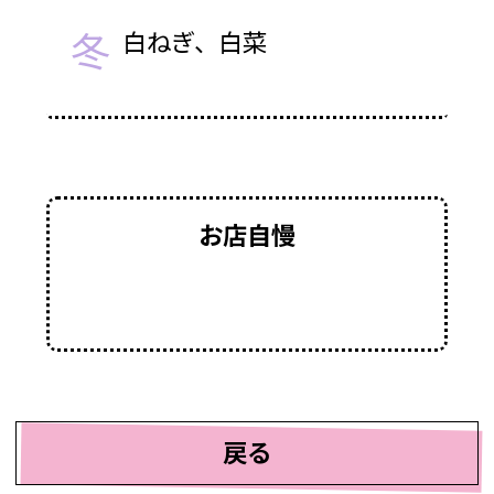
冬
白ねぎ、白菜
お店自慢
戻る