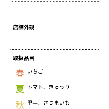
店舗外観
取扱品目
春
いちご
夏
トマト、きゅうり
秋
里芋、さつまいも