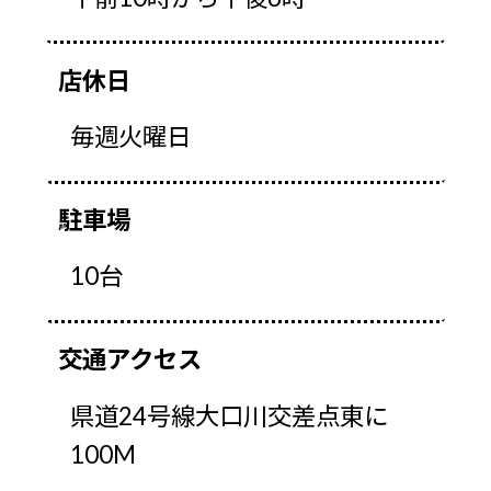
店休日
毎週火曜日
駐車場
10台
交通アクセス
県道24号線大口川交差点東に
100M