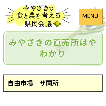
MENU
みやざきの直売所はや
わかり
自由市場 ザ関所