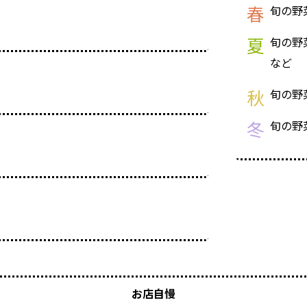
春
旬の野
夏
旬の野
など
秋
旬の野
冬
旬の野
お店自慢