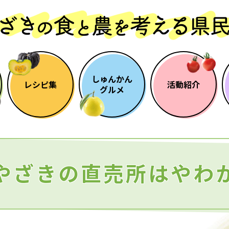
しゅんかん
レシピ集
活動紹介
グルメ
やざきの直売所はやわ