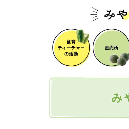
食育
ティーチャー
直売所
の活動
み