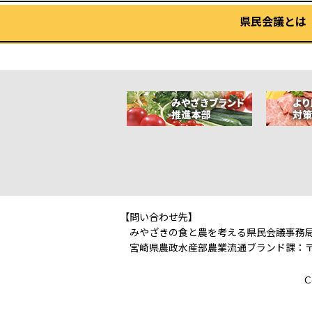
県民会議とは
【問い合わせ先】
みやざきの食と農を考える県民会議事務
宮崎県農政水産部農業流通ブランド課：〒880-850
C