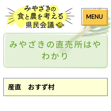
MENU
みやざきの直売所はや
わかり
産直 おすず村