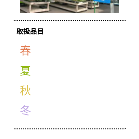
取扱品目
春
夏
秋
冬