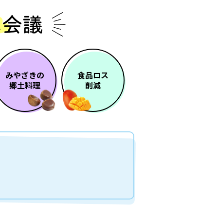
みやざきの
食品ロス
郷土料理
削減