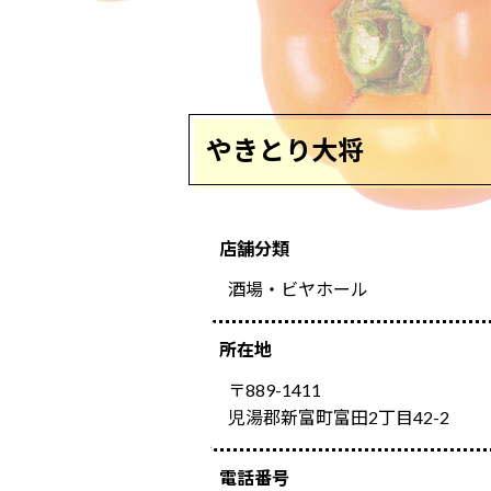
やきとり大将
店舗分類
酒場・ビヤホール
所在地
〒889-1411
児湯郡新富町富田2丁目42-2
電話番号