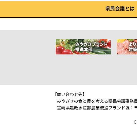
県民会議とは
【問い合わせ先】
みやざきの食と農を考える県民会議事務
宮崎県農政水産部農業流通ブランド課：〒880-850
C