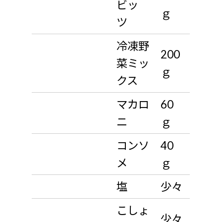
ビッ
ｇ
ツ
冷凍野
200
菜ミッ
ｇ
クス
マカロ
60
ニ
ｇ
コンソ
40
メ
ｇ
塩
少々
こしょ
少々