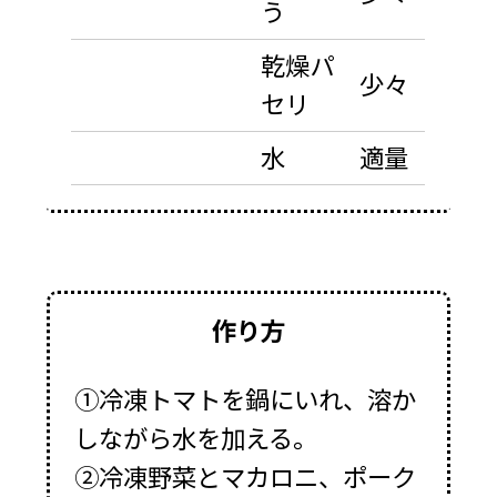
う
乾燥パ
少々
セリ
水
適量
作り方
①冷凍トマトを鍋にいれ、溶か
しながら水を加える。
②冷凍野菜とマカロニ、ポーク