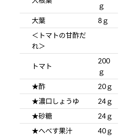
大根葉
ｇ
大葉
8ｇ
＜トマトの甘酢だ
れ＞
200
トマト
ｇ
★酢
20ｇ
★濃口しょうゆ
24ｇ
★砂糖
24ｇ
★へべす果汁
40ｇ