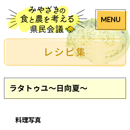
MENU
レシピ集
ラタトゥユ～日向夏～
料理写真