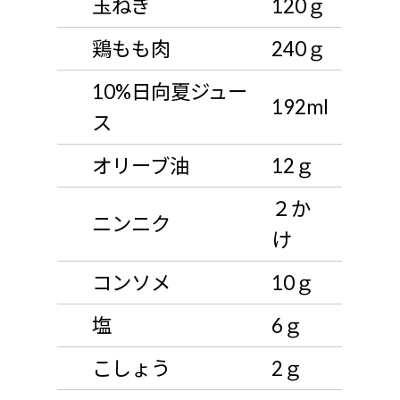
玉ねぎ
120ｇ
鶏もも肉
240ｇ
10%日向夏ジュー
192ml
ス
オリーブ油
12ｇ
２か
ニンニク
け
コンソメ
10ｇ
塩
6ｇ
こしょう
2ｇ