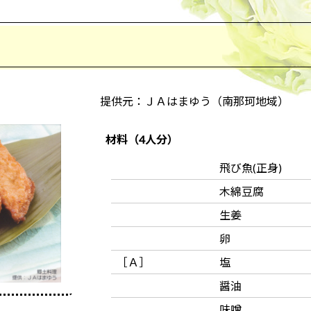
提供元：ＪＡはまゆう（南那珂地域）
材料（4人分）
飛び魚(正身)
木綿豆腐
生姜
卵
［Ａ］
塩
醤油
味噌