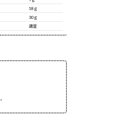
18ｇ
30ｇ
適宜
る。