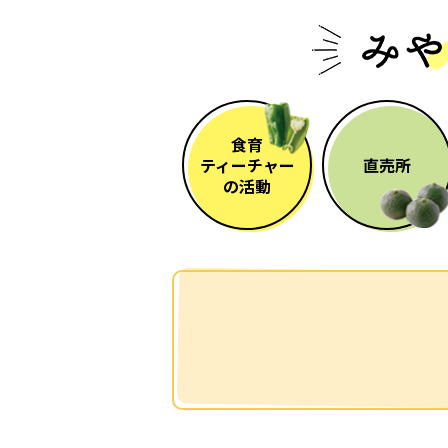
食育
ティーチャー
直売所
の活動