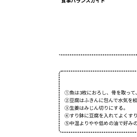
食事バランスガイド
①魚は3枚におろし、骨を取って
②豆腐はふきんに包んで水気を
③生姜はみじん切りにする。
④すり鉢に豆腐を入れてよくす
⑤中温よりやや低めの油で好み