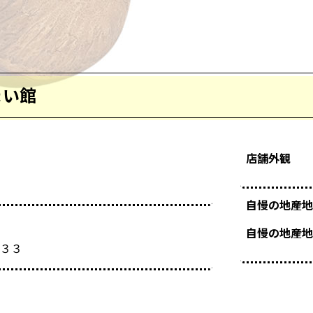
まい館
店舗外観
自慢の地産地
自慢の地産地
３３