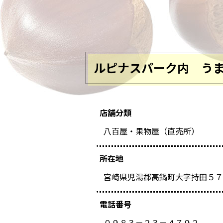
ルピナスパーク内 う
店舗分類
八百屋・果物屋（直売所）
所在地
宮崎県児湯郡高鍋町大字持田５７
電話番号
０９８３－２３－４７９２