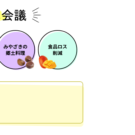
みやざきの
食品ロス
郷土料理
削減