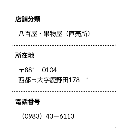
店舗分類
八百屋・果物屋（直売所）
所在地
〒881－0104
西都市大字鹿野田178－1
電話番号
（0983）43－6113