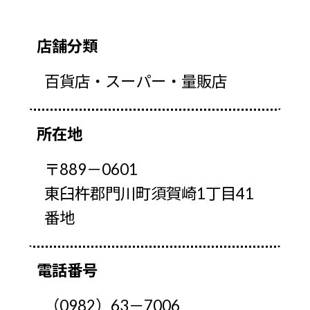
店舗分類
百貨店・スーパー・量販店
所在地
〒889－0601
東臼杵郡門川町須賀崎1丁目41
番地
電話番号
（0982）63－7006