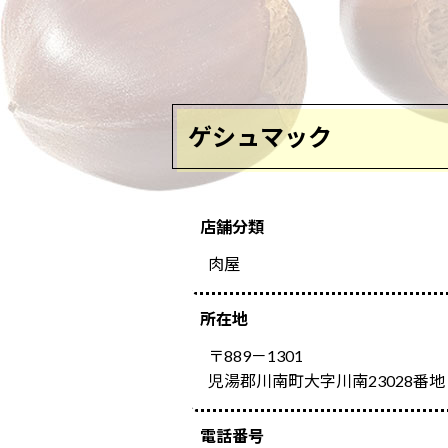
ゲシュマック
店舗分類
肉屋
所在地
〒889－1301
児湯郡川南町大字川南23028番地
電話番号