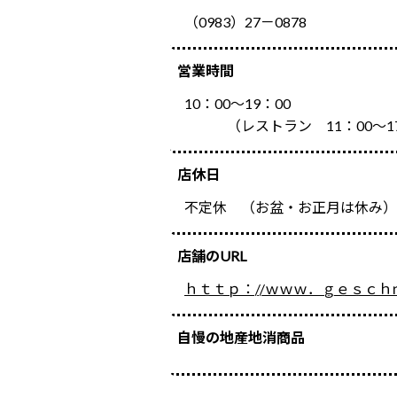
（0983）27－0878
営業時間
10：00～19：00
（レストラン 11：00～17
店休日
不定休 （お盆・お正月は休み）
店舗のURL
ｈｔｔｐ：//ｗｗｗ．ｇｅｓｃｈｍ
自慢の地産地消商品