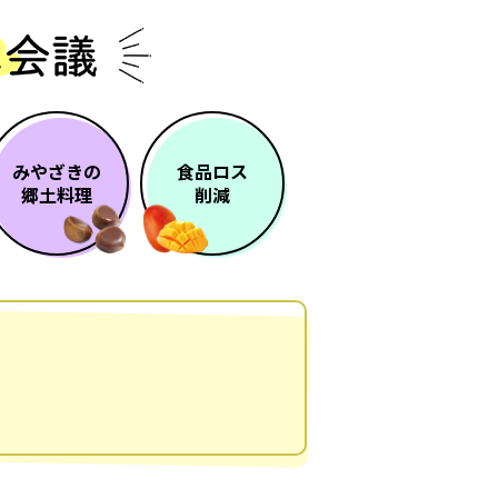
みやざきの
食品ロス
郷土料理
削減