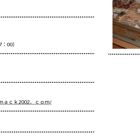
：00）
ａｃｋ2002．ｃｏｍ/