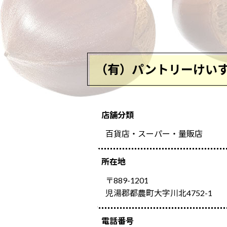
（有）パントリーけい
店舗分類
百貨店・スーパー・量販店
所在地
〒889-1201
児湯郡都農町大字川北4752-1
電話番号