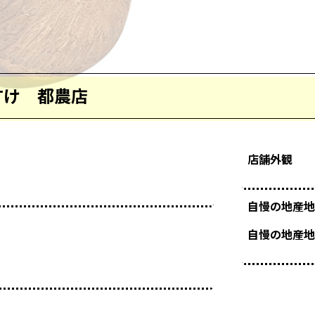
すけ 都農店
店舗外観
自慢の地産地
自慢の地産地