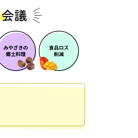
みやざきの
食品ロス
郷土料理
削減