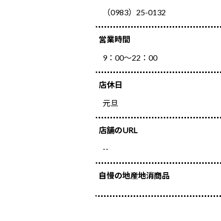
（0983）25-0132
営業時間
9：00～22：00
店休日
元旦
店舗のURL
--
自慢の地産地消商品